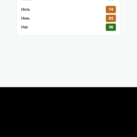
Июль
74
Июнь
82
Май
98
Войти в систему